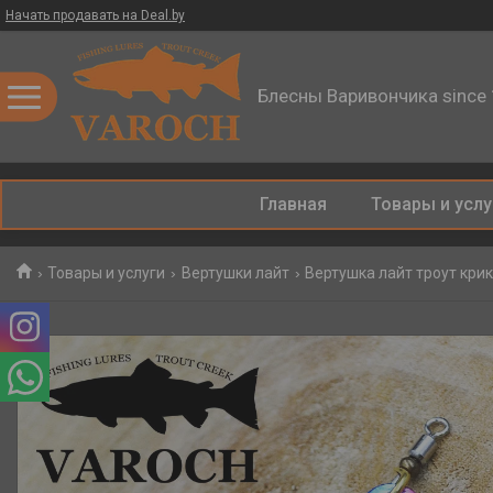
Начать продавать на Deal.by
Блесны Варивончика since
Главная
Товары и услу
Товары и услуги
Вертушки лайт
Вертушка лайт троут кри