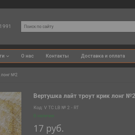
 1991
ги
О нас
Контакты
Доставка и оплата
к лонг №2
Вертушка лайт троут крик лонг №
Код:
V TC LB № 2 - RT
В наличии
17
руб.