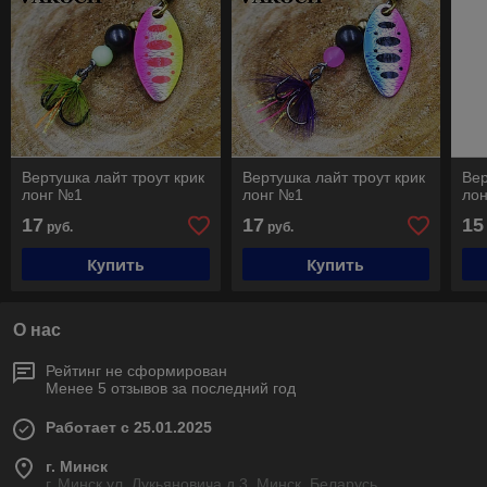
Вертушка лайт троут крик
Вертушка лайт троут крик
Вер
лонг №1
лонг №1
ло
17
17
15
руб.
руб.
Купить
Купить
О нас
Рейтинг не сформирован
Менее 5 отзывов за последний год
Работает с 25.01.2025
г. Минск
г. Минск ул. Лукьяновича д.3, Минск, Беларусь