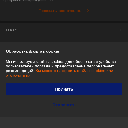
Показать все отзывы
О нас
Контакты
Обработка файлов cookie
Доставка и оплата
Мы используем файлы cookies для обеспечения удобства
пользователей портала и предоставления персональных
График работы
рекомендаций.
Вы можете настроить файлы cookies или
отключить их.
Полная версия сайта
Принять
Политика обработки cookies
Отклонить
Сайт создан на платформе Deal.by