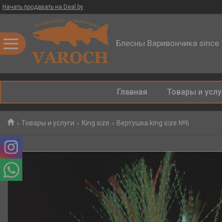
Начать продавать на Deal.by
Блесны Варивончика since
Главная
Товары и услу
Товары и услуги
King size
Вертушка king size №6