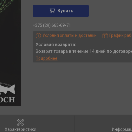
Купить
+375 (29) 663-69-71
Условия оплаты и доставки
График ра
возврат товара в течение 14 дней
по договор
Подробнее
Характеристики
Информац