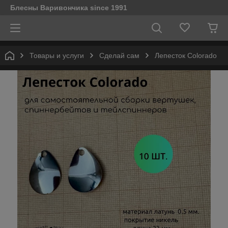
Блесны Варивончика since 1991
Товары и услуги
Сделай сам
Лепесток Colorado