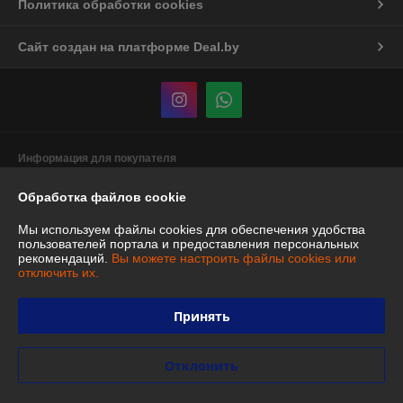
Политика обработки cookies
Сайт создан на платформе Deal.by
Информация для покупателя
Индивидуальный предприниматель:
ИП Бурчик Маргарита
Обработка файлов cookie
Дмитриевна
г. Минск ул. Лукьяновича д.3 кв. 50
Мы используем файлы cookies для обеспечения удобства
Регистрационный номер ЕГР: 193822686
пользователей портала и предоставления персональных
рекомендаций.
Вы можете настроить файлы cookies или
УНП: 193822686
отключить их.
Регистрационный орган: Главное управление юстиции
Мингорисполкома
Принять
Дата регистрации компании: 18.12.2024
Отклонить
Местонахождение книги жалоб и предложений: г. Минск ул.
Лукьяновича д.3