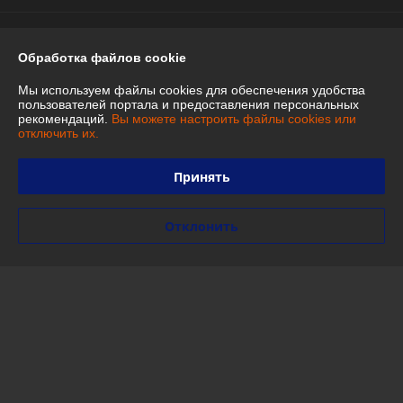
Контакты
Обработка файлов cookie
Доставка и оплата
Мы используем файлы cookies для обеспечения удобства
пользователей портала и предоставления персональных
График работы
рекомендаций.
Вы можете настроить файлы cookies или
отключить их.
Полная версия сайта
Принять
Политика обработки cookies
Отклонить
Сайт создан на платформе Deal.by
Информация для покупателя
Индивидуальный предприниматель:
ИП Бурчик Маргарита
Дмитриевна